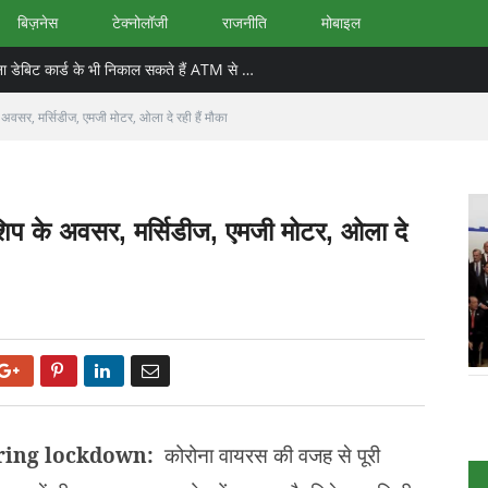
बिज़नेस
टेक्नोलॉजी
राजनीति
मोबाइल
SBI YONO Cash : एसबीआई ग्राहक बिना डेबिट कार्ड के भी निकाल सकते हैं ATM से कैश
े अवसर, मर्सिडीज, एमजी मोटर, ओला दे रही हैं मौका
्नशिप के अवसर, मर्सिडीज, एमजी मोटर, ओला दे
Google+
Pinterest
LinkedIn
Email
ring lockdown:
कोरोना वायरस की वजह से पूरी